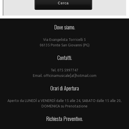
Dove siamo.
Via Evangelista Torricelli 5
06135 Ponte San Giovanni (PG)
Contatti.
Tel. 075 5997747
Email. officinamusicale[at]hotmail.com
Orari di Apertura
Aperto da LUNEDÌ a VENERDÌ dalle 15 alle 24, SABATO dalle 15 alle 20,
DOMENICA su Prenotazione
Richiesta Preventivo.