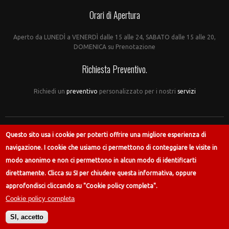
Orari di Apertura
Aperto da LUNEDÌ a VENERDÌ dalle 15 alle 24, SABATO dalle 15 alle 20,
DOMENICA su Prenotazione
Richiesta Preventivo.
Richiedi un
preventivo
personalizzato per i nostri
servizi
© 2014
L'OFFICINA APS
Questo sito usa i cookie per poterti offrire una migliore esperienza di
Partita IVA - 02015770544 / SINCE 1994
navigazione. I cookie che usiamo ci permettono di conteggiare le visite in
modo anonimo e non ci permettono in alcun modo di identificarti
Home
/
Chi Siamo
/
Sala Prove
/
Studio
/
Noleggi
/
Corsi
/
LiveVideo
/
Blog
/
Servizi
/
Login
/
Contatti
/
All Services
direttamente. Clicca su SI per chiudere questa informativa, oppure
approfondisci cliccando su "Cookie policy completa".
Facebook
/
YouTube
/
Instagram
/
Cookie policy completa
SI, accetto